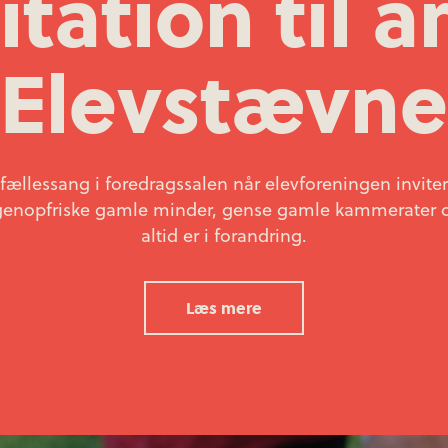
itation til å
Elevstævne
llessang i foredragssalen når elevforeningen invitere
t genopfriske gamle minder, gense gamle kammerater 
altid er i forandring.
Læs mere