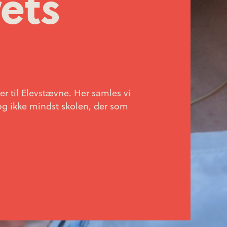
rets
r til Elevstævne. Her samles vi
og ikke mindst skolen, der som