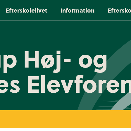
Efterskolelivet
Information
Eftersk
p Høj- og
es Elevfore