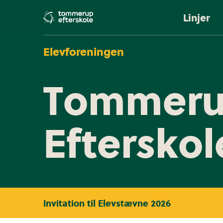
Linjer
Elevforeningen
Tommeru
Efterskol
Invitation til Elevstævne 2026