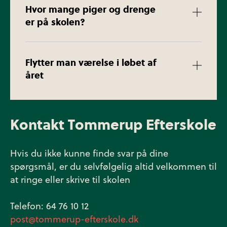
jævnt fordelt geografisk. Derfor vil man,
Hvor mange piger og drenge
uanset om man har gået på en lille
er på skolen?
friskole i et landsbysamfund eller på en
Vi har en ligelig fordeling mellem
stor folkeskole i indre by i København,
kønnene.
finde nogle, der har prøvet noget
Flytter man værelse i løbet af
året
lignende her, men også nogle, der
kommer med en helt anden kultur.
Ja, vi bytter værelse 2 gange i løbet af
året. Det betyder du får lov at bo med 3
Kontakt Tommerup Efterskole
forskellige roommates. Den første gang
er i november måned og derefter i
marts.
Hvis du ikke kunne finde svar på dine
spørgsmål, er du selvfølgelig altid velkommen til
at ringe eller skrive til skolen
Telefon: 64 76 10 12
post@tommerup-efterskole.dk