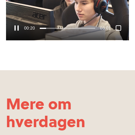
00:21
03:01
Mere om
hverdagen