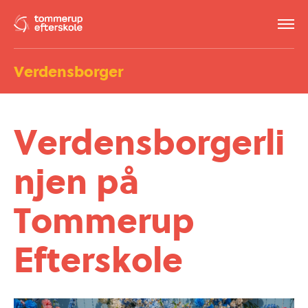
Verdensborger
Verdensborgerli
njen på
Tommerup
Efterskole