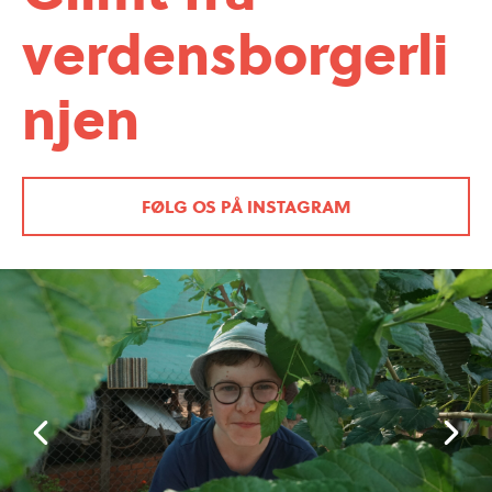
verdens
borger
li
njen
FØLG OS PÅ INSTAGRAM