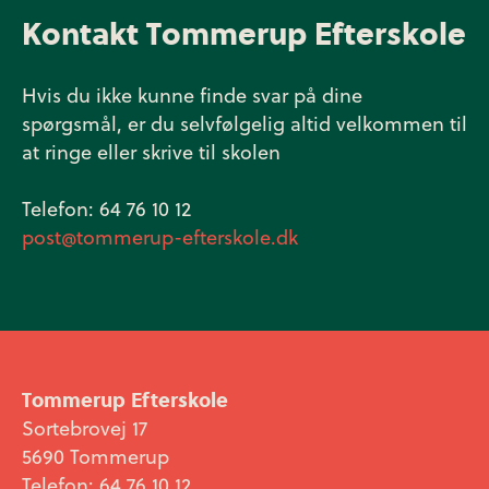
året. Det betyder du får lov at bo med 3
Kontakt Tommerup Efterskole
forskellige roommates. Den første gang
er i november måned og derefter i
marts.
Hvis du ikke kunne finde svar på dine
spørgsmål, er du selvfølgelig altid velkommen til
at ringe eller skrive til skolen
Telefon: 64 76 10 12
post@tommerup-efterskole.dk
Tommerup Efterskole
Sortebrovej 17
5690 Tommerup
Telefon: 64 76 10 12