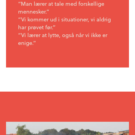
“Man lærer at tale med forskellige
mennesker.”
“Vi kommer ud i situationer, vi aldrig
har prøvet før.”
“Vi lærer at lytte, også når vi ikke er
enige.”