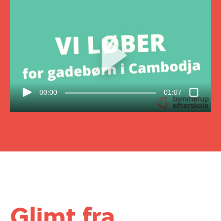
00:00
01:07
Glimt fra