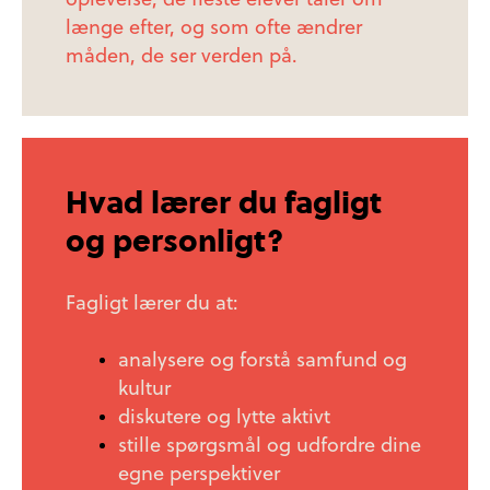
oplevelse, de fleste elever taler om
længe efter, og som ofte ændrer
måden, de ser verden på.
Hvad lærer du fagligt
og personligt?
Fagligt lærer du at:
analysere og forstå samfund og
kultur
diskutere og lytte aktivt
stille spørgsmål og udfordre dine
egne perspektiver