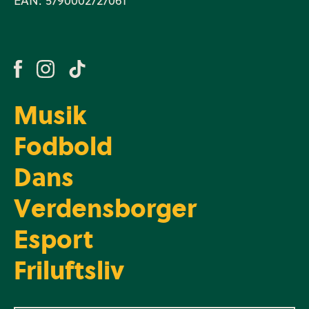
EAN: 5790002727061
Musik
Fodbold
Dans
Verdensborger
Esport
Friluftsliv