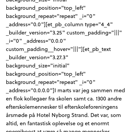
background_size="initial"
background_position="top_left"
background_repeat="repeat" _i="0"
_address="0.0"][et_pb_column type="4_4"
_builder_version="3.25" custom_padding="|||"
_i="0" _address="0.0.0"
custom_padding__hover="|||"][et_pb_text
_builder_version="3.27.3"
background_size="initial"
background_position="top_left"
background_repeat="repeat" _i="0"
_address="0.0.0.0"]I marts var jeg sammen med
en flok kollegaer fra skolen samt ca. 1300 andre
efterskolemennesker til efterskoleforeningens
årsmøde på Hotel Nyborg Strand. Det var, som
altid, en fantastisk oplevelse og et enormt