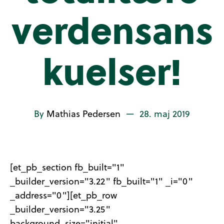
verdensans
kuelser!
By
Mathias Pedersen
—
28. maj 2019
[et_pb_section fb_built="1"
_builder_version="3.22" fb_built="1" _i="0"
_address="0"][et_pb_row
_builder_version="3.25"