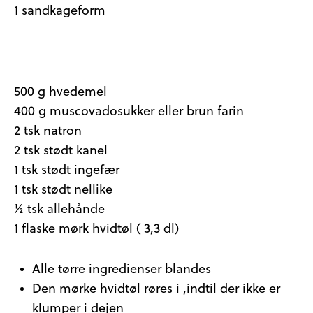
1 sandkageform
500 g hvedemel
400 g muscovadosukker eller brun farin
2 tsk natron
2 tsk stødt kanel
1 tsk stødt ingefær
1 tsk stødt nellike
½ tsk allehånde
1 flaske mørk hvidtøl ( 3,3 dl)
Alle tørre ingredienser blandes
Den mørke hvidtøl røres i ,indtil der ikke er
klumper i dejen