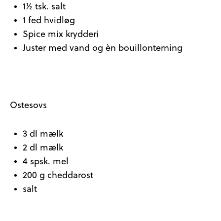
1½ tsk. salt
1 fed hvidløg
Spice mix krydderi
Juster med vand og èn bouillonterning
Ostesovs
3 dl mælk
2 dl mælk
4 spsk. mel
200 g cheddarost
salt