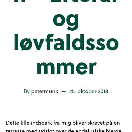
og
løvfaldsso
mmer
By
petermunk
—
25. oktober 2018
Dette lille indspark fra mig bliver skrevet på en
terrasse med udsigt over de andalusiske bjerge