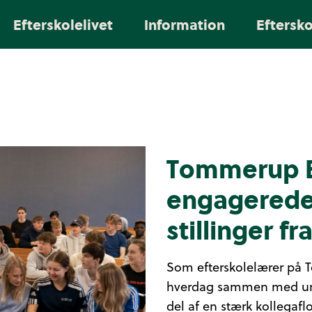
Efterskolelivet
Information
Eftersk
Tommerup E
engagerede 
stillinger fr
Som efterskolelærer på 
hverdag sammen med unge
del af en stærk kollegafl