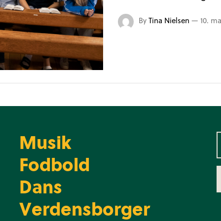
By
Tina Nielsen
—
10. ma
Musik
Fodbold
Dans
Verdensborger