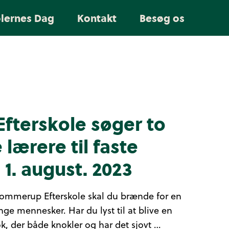
olernes Dag
Kontakt
Besøg os
fterskole søger to
lærere til faste
a 1. august. 2023
Tommerup Efterskole skal du brænde for en
 mennesker. Har du lyst til at blive en
ok, der både knokler og har det sjovt …